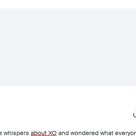
he whispers
about XO
and wondered what everyon