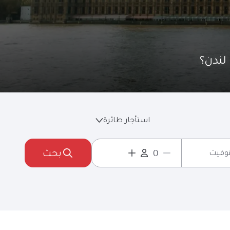
استأجار طائرة
بحث
لتوقيت