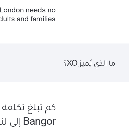
of London needs no
ults and families.
ما الذي يُميز XO؟
كم تبلغ تكلفة
Bangor إلى لندن؟