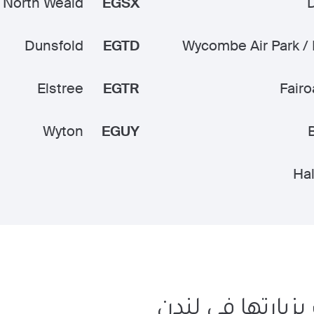
North Weald
EGSX
Dunsfold
EGTD
Wycombe Air Park /
Elstree
EGTR
Fairo
Wyton
EGUY
Ha
زيارتها في لندن