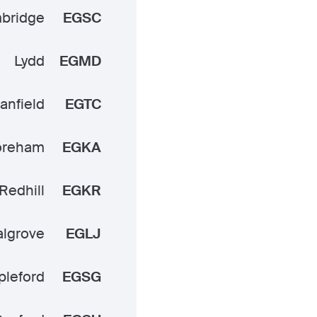
bridge
EGSC
Lydd
EGMD
anfield
EGTC
oreham
EGKA
Redhill
EGKR
lgrove
EGLJ
pleford
EGSG