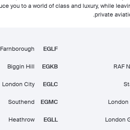
uce you to a world of class and luxury, while leav
private aviat
Farnborough
EGLF
Biggin Hill
EGKB
RAF N
London City
EGLC
St
Southend
EGMC
London 
Heathrow
EGLL
London G