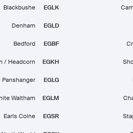
Blackbushe
EGLK
Cam
Denham
EGLD
Bedford
EGBF
Cr
n / Headcorn
EGKH
Sh
Panshanger
EGLG
hite Waltham
EGLM
Cha
Earls Colne
EGSR
Sta