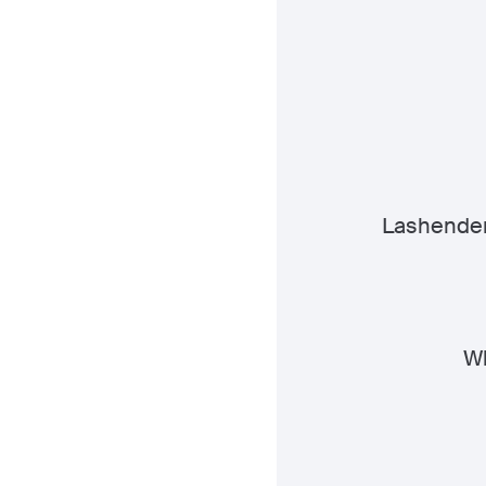
Lashende
W