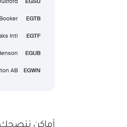
Duxford
EGSU
 Booker
EGTB
aks Intl
EGTF
Benson
EGUB
lton AB
EGWN
أماكن ننصحك ب