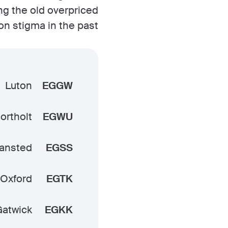
ing the old overpriced
ion stigma in the past.
Luton
EGGW
ortholt
EGWU
ansted
EGSS
Oxford
EGTK
atwick
EGKK