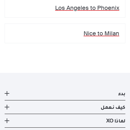
Los Angeles
to
Phoenix
Nice
to
Milan
بدء
طائرة خاصة
كيف نعمل
التسجيل
كيف نعمل
لماذا XO
صفقات ايجار الطائرات الخاصه الحالية
طرق السفر