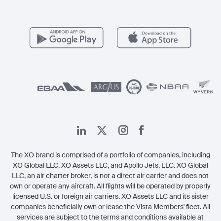
عروض حصرية
للمشغلين
وظائف
مزايا الأعضاء
Vista Global
اتصل بنا
الشؤون القانونية
The XO brand is comprised of a portfolio of companies, including
XO Global LLC, XO Assets LLC, and Apollo Jets, LLC. XO Global
LLC, an air charter broker, is not a direct air carrier and does not
own or operate any aircraft. All flights will be operated by properly
licensed U.S. or foreign air carriers. XO Assets LLC and its sister
companies beneficially own or lease the Vista Members' fleet. All
services are subject to the terms and conditions available at