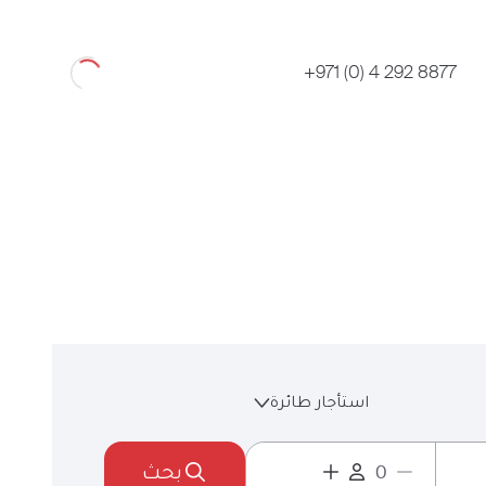
Loading
+971 (0) 4 292 8877
استأجار طائرة
بحث