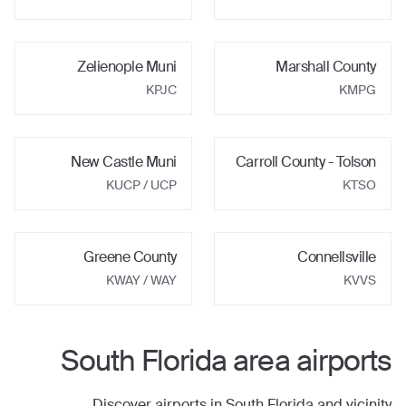
Zelienople Muni
Marshall County
KPJC
KMPG
New Castle Muni
Carroll County - Tolson
KUCP
/ UCP
KTSO
Greene County
Connellsville
KWAY
/ WAY
KVVS
South Florida
area airports
Discover airports in
South Florida
and vicinity