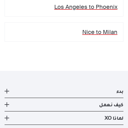
Los Angeles
to
Phoenix
Nice
to
Milan
بدء
طائرة خاصة
كيف نعمل
التسجيل
كيف نعمل
لماذا XO
صفقات ايجار الطائرات الخاصه الحالية
طرق السفر