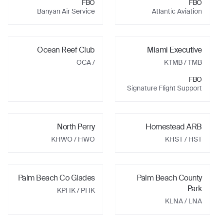
FBO
FBO
Banyan Air Service
Atlantic Aviation
Ocean Reef Club
Miami Executive
/ OCA
KTMB
/ TMB
FBO
Signature Flight Support
North Perry
Homestead ARB
KHWO
/ HWO
KHST
/ HST
Palm Beach Co Glades
Palm Beach County
Park
KPHK
/ PHK
KLNA
/ LNA