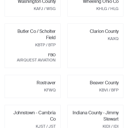
Washington County
Wheeling Ohio Co
KAFJ
/ WSG
KHLG
/ HLG
Butler Co / Scholter
Clarion County
Field
KAXQ
KBTP
/ BTP
FBO
AIRQUEST AVIATION
Rostraver
Beaver County
KFWQ
KBVI
/ BFP
Johnstown - Cambria
Indiana County - Jimmy
Co
Stewart
KJST
/ JST
KIDI
/ IDI