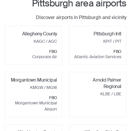
Pittsburgh
area airports
Discover airports in
Pittsburgh
and vicinity
Allegheny County
Pittsburgh Intl
KAGC
/ AGC
KPIT
/ PIT
FBO
FBO
Corporate Air
Atlantic Aviation Services
Morgantown Municipal
Arnold Palmer
Regional
KMGW
/ MGW
KLBE
/ LBE
FBO
Morgantown Municipal
Airport