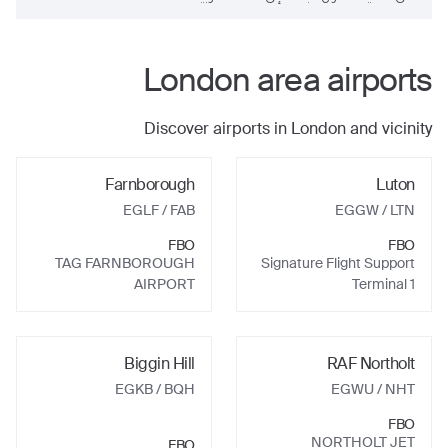
London
area airports
Discover airports in
London
and vicinity
Farnborough
Luton
EGLF
/ FAB
EGGW
/ LTN
FBO
FBO
TAG FARNBOROUGH
Signature Flight Support
AIRPORT
Terminal 1
Biggin Hill
RAF Northolt
EGKB
/ BQH
EGWU
/ NHT
FBO
NORTHOLT JET
FBO