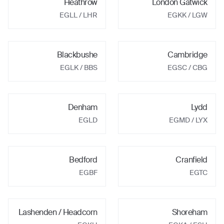
Heathrow
London Gatwick
EGLL
/ LHR
EGKK
/ LGW
Blackbushe
Cambridge
EGLK
/ BBS
EGSC
/ CBG
Denham
Lydd
EGLD
EGMD
/ LYX
Bedford
Cranfield
EGBF
EGTC
Lashenden / Headcorn
Shoreham