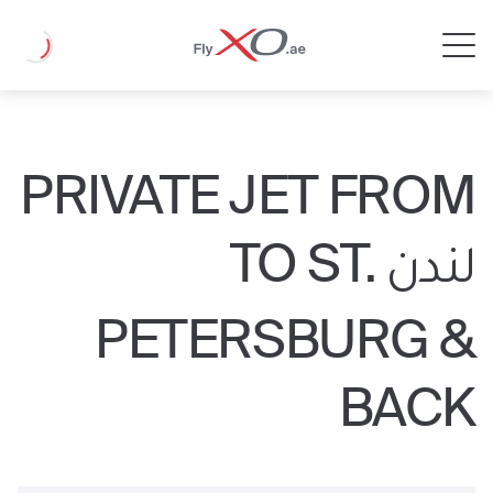
Private
Loading
Jet
PRIVATE JET FROM
لندن TO ST.
PETERSBURG &
BACK