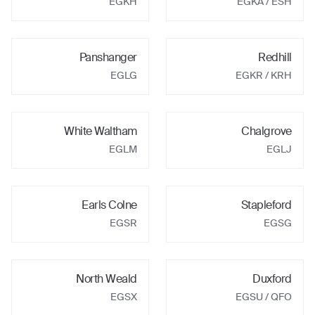
EGKH
EGKA
/ ESH
Panshanger
Redhill
EGLG
EGKR
/ KRH
White Waltham
Chalgrove
EGLM
EGLJ
Earls Colne
Stapleford
EGSR
EGSG
North Weald
Duxford
EGSX
EGSU
/ QFO