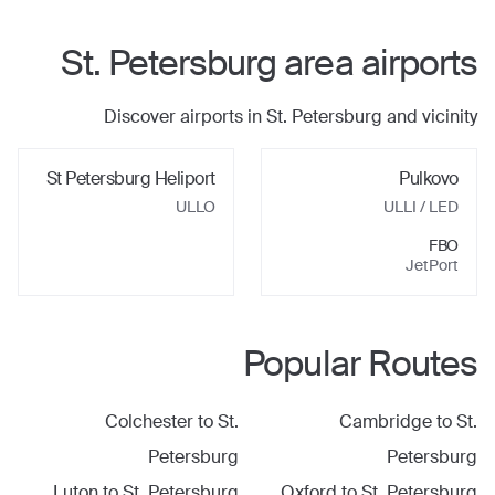
St. Petersburg
area airports
Discover airports in
St. Petersburg
and vicinity
St Petersburg Heliport
Pulkovo
ULLO
ULLI
/ LED
FBO
JetPort
Popular Routes
Colchester
to
St.
Cambridge
to
St.
Petersburg
Petersburg
Luton
to
St. Petersburg
Oxford
to
St. Petersburg