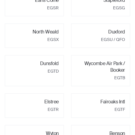
Earls Colne
Stapleford
EGSR
EGSG
North Weald
Duxford
EGSX
EGSU
/ QFO
Dunsfold
Wycombe Air Park /
Booker
EGTD
EGTB
Elstree
Fairoaks Intl
EGTR
EGTF
Wyton
Benson