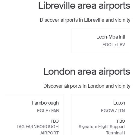
Libreville
area airports
Discover airports in
Libreville
and vicinity
Leon-Mba Intl
FOOL
/ LBV
London
area airports
Discover airports in
London
and vicinity
Farnborough
Luton
EGLF
/ FAB
EGGW
/ LTN
FBO
FBO
TAG FARNBOROUGH
Signature Flight Support
AIRPORT
Terminal 1