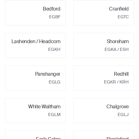
Bedford
Cranfield
EGBF
EGTC
Lashenden / Headcorn
Shoreham
EGKH
EGKA
/ ESH
Panshanger
Redhill
EGLG
EGKR
/ KRH
White Waltham
Chalgrove
EGLM
EGLJ