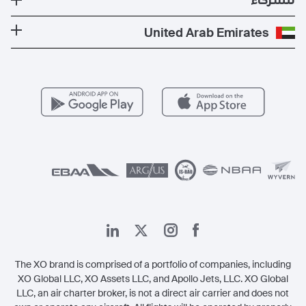
للشركاء
الصحة والسلامة
المدونة
الوجهات الأكثر شعبية
برنامج معادلة الكربون
كن شريكًا لنا
United Arab Emirates
الأسئلة التي يكثر طرحها
المسارات الأكثر شعبية
عروض حصرية
للمشغلين
وظائف
مزايا الأعضاء
Vista Global
اتصل بنا
الشؤون القانونية
The XO brand is comprised of a portfolio of companies, including
XO Global LLC, XO Assets LLC, and Apollo Jets, LLC. XO Global
LLC, an air charter broker, is not a direct air carrier and does not