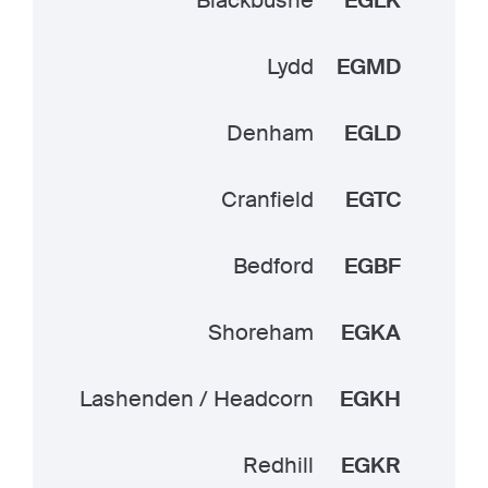
Blackbushe
EGLK
Lydd
EGMD
Denham
EGLD
Cranfield
EGTC
Bedford
EGBF
Shoreham
EGKA
Lashenden / Headcorn
EGKH
Redhill
EGKR