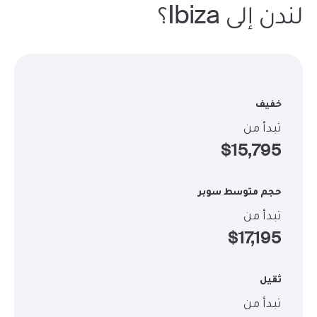
لندن إلى Ibiza؟
خفيف
تبدأ من
$
15,795
حجم متوسط سوبر
تبدأ من
$
17,195
ثقيل
تبدأ من