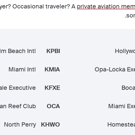
lyer? Occasional traveler? A
private aviation me
som
lm Beach Intl
KPBI
Hollywo
Miami Intl
KMIA
Opa-Locka Ex
ale Executive
KFXE
Boca
an Reef Club
OCA
Miami Ex
North Perry
KHWO
Homeste