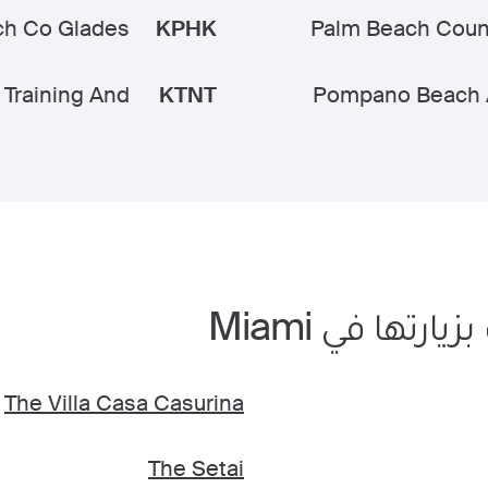
ch Co Glades
KPHK
Palm Beach Coun
 Training And
KTNT
Pompano Beach A
رتها في Miami
The Villa Casa Casurina
The Setai