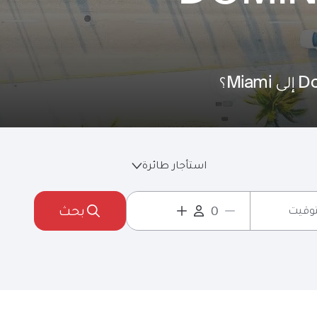
استأجار طائرة
بحث
لتوقيت