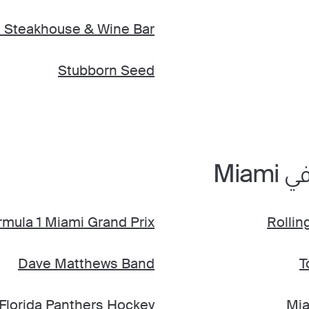
e Steakhouse & Wine Bar
Stubborn Seed
Miam
rmula 1 Miami Grand Prix
Rollin
Dave Matthews Band
T
Florida Panthers Hockey
Mia