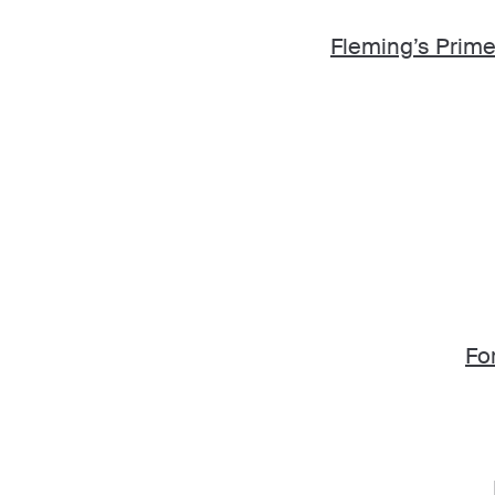
Fleming’s Prim
Fo