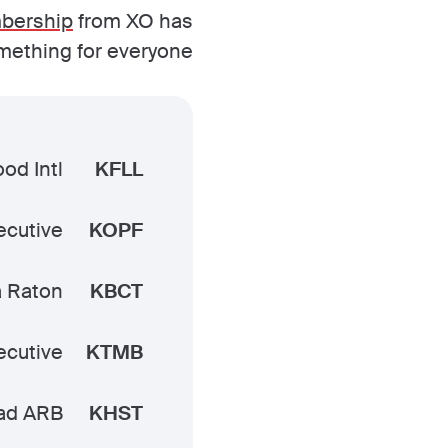
mbership
from XO has
ething for everyone.
od Intl
KFLL
ecutive
KOPF
 Raton
KBCT
ecutive
KTMB
ad ARB
KHST