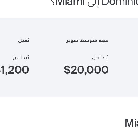
 إلى Miami؟
حجم متوسط سوبر
ثقيل
تبدأ من
تبدأ من
31,200
$
20,000