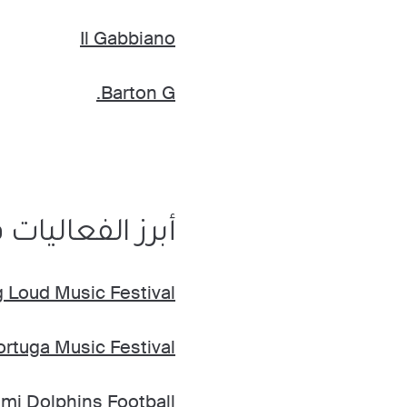
Il Gabbiano
Barton G.
أبرز الفعاليات في i
g Loud Music Festival
ortuga Music Festival
mi Dolphins Football