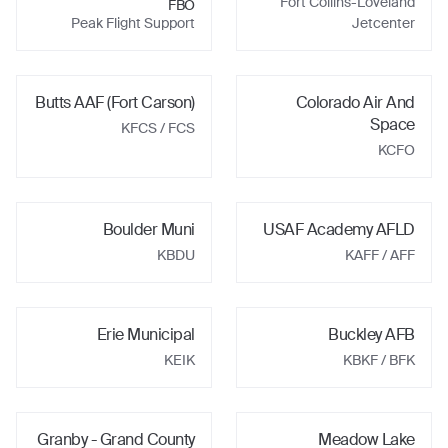
Fort Collins-Loveland
FBO
Peak Flight Support
Jetcenter
Butts AAF (Fort Carson)
Colorado Air And
Space
KFCS
/ FCS
KCFO
Boulder Muni
USAF Academy AFLD
KBDU
KAFF
/ AFF
Erie Municipal
Buckley AFB
KEIK
KBKF
/ BFK
Granby - Grand County
Meadow Lake