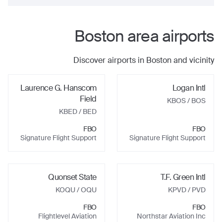
Boston
area airports
Discover airports in
Boston
and vicinity
Laurence G. Hanscom
Logan Intl
Field
KBOS
/ BOS
KBED
/ BED
FBO
FBO
Signature Flight Support
Signature Flight Support
Quonset State
T.F. Green Intl
KOQU
/ OQU
KPVD
/ PVD
FBO
FBO
Flightlevel Aviation
Northstar Aviation Inc