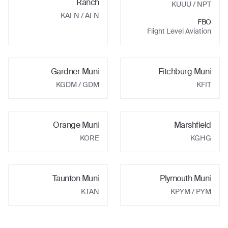
Ranch
KUUU
/ NPT
KAFN
/ AFN
FBO
Flight Level Aviation
Gardner Muni
Fitchburg Muni
KGDM
/ GDM
KFIT
Orange Muni
Marshfield
KORE
KGHG
Taunton Muni
Plymouth Muni
KTAN
KPYM
/ PYM