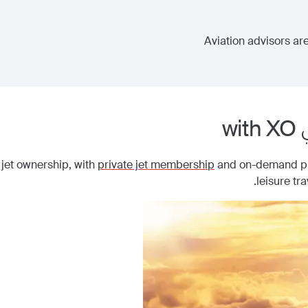
Aviation advisors are
with XO
 jet ownership, with
private jet membership
and on-demand priv
leisure tr