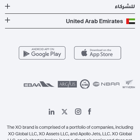
الأخبار والنشرات الصحفية
تكلفة الطائرة الخاصة
وجهات الدول الأكثر شعبية
للشركاء
الصحة والسلامة
المدونة
الوجهات الأكثر شعبية
برنامج معادلة الكربون
كن شريكًا لنا
United Arab Emirates
الأسئلة التي يكثر طرحها
المسارات الأكثر شعبية
عروض حصرية
للمشغلين
وظائف
مزايا الأعضاء
Vista Global
اتصل بنا
الشؤون القانونية
The XO brand is comprised of a portfolio of companies, including
XO Global LLC, XO Assets LLC, and Apollo Jets, LLC. XO Global