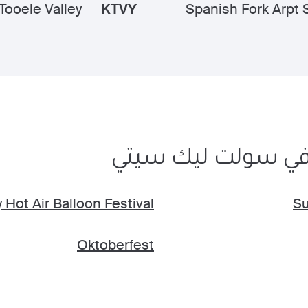
 Tooele Valley
KTVY
Spanish Fork Arpt 
ت في سولت ليك سيتي
 Hot Air Balloon Festival
Su
Oktoberfest