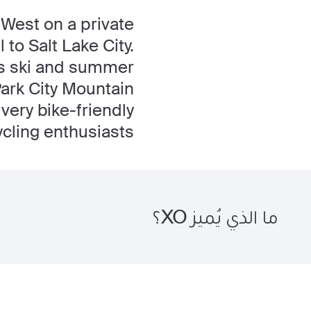
 West on a private
to Salt Lake City.
ass ski and summer
Park City Mountain
very bike-friendly
cycling enthusiasts.
ما الذي يُميز XO؟