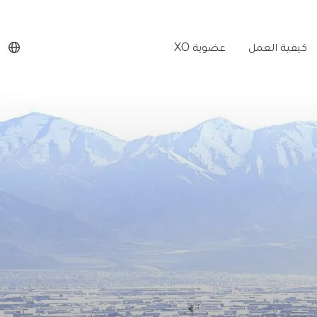
كيفية العمل
عضوية XO