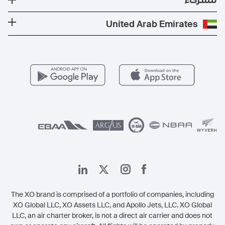
للشركاء
الصحة والسلامة
المدونة
الوجهات الأكثر شعبية
برنامج معادلة الكربون
كن شريكًا لنا
United Arab Emirates
الأسئلة التي يكثر طرحها
المسارات الأكثر شعبية
عروض حصرية
للمشغلين
وظائف
مزايا الأعضاء
Vista Global
اتصل بنا
الشؤون القانونية
The XO brand is comprised of a portfolio of companies, including
XO Global LLC, XO Assets LLC, and Apollo Jets, LLC. XO Global
LLC, an air charter broker, is not a direct air carrier and does not