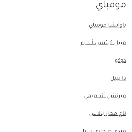
مومباي
ياواتشا مومباي
ميبل كيتشن آند بار
كوكو
ذا تيبل
ميرتشي آند ميمي
تاج محل بالاس
فندق صحارى ستار