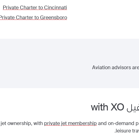
Private Charter to
Cincinnati
Private Charter to
Greensboro
Aviation advisors are
يل
with XO
 jet ownership, with
private jet membership
and on-demand priv
leisure tr