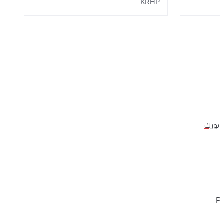
KRHP
يورك
P