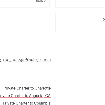
KMNV
S
Private jet from
نوكسفيل
to
نيو
Private Charter to
Charlotte
rivate Charter to
Augusta, GA
Private Charter to
Columbia