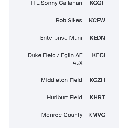
H L Sonny Callahan
KCQF
Bob Sikes
KCEW
Enterprise Muni
KEDN
Duke Field / Eglin AF
KEGI
Aux
Middleton Field
KGZH
Hurlburt Field
KHRT
Monroe County
KMVC