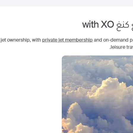
كنغ
with XO
 jet ownership, with
private jet membership
and on-demand priv
leisure tr