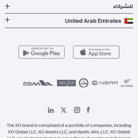
الأخبار والنشرات الصحفية
تكلفة الطائرة الخاصة
وجهات الدول الأكثر شعبية
للشركاء
الصحة والسلامة
المدونة
الوجهات الأكثر شعبية
برنامج معادلة الكربون
كن شريكًا لنا
United Arab Emirates
الأسئلة التي يكثر طرحها
المسارات الأكثر شعبية
عروض حصرية
للمشغلين
وظائف
مزايا الأعضاء
Vista Global
اتصل بنا
الشؤون القانونية
The XO brand is comprised of a portfolio of companies, including
XO Global LLC, XO Assets LLC, and Apollo Jets, LLC. XO Global