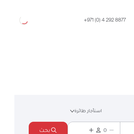
Loading
+971 (0) 4 292 8877
استأجار طائرة
بحث