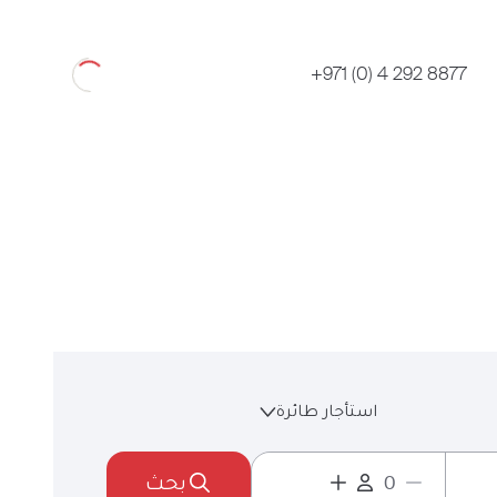
Loading
+971 (0) 4 292 8877
استأجار طائرة
بحث