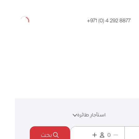
Loading
+971 (0) 4 292 8877
استأجار طائرة
بحث