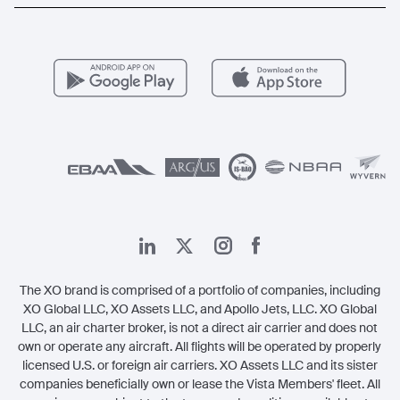
المسارات الأكثر شعبية
عروض حصرية
للمشغلين
وظائف
مزايا الأعضاء
Vista Global
اتصل بنا
الشؤون القانونية
The XO brand is comprised of a portfolio of companies, including
XO Global LLC, XO Assets LLC, and Apollo Jets, LLC. XO Global
LLC, an air charter broker, is not a direct air carrier and does not
own or operate any aircraft. All flights will be operated by properly
licensed U.S. or foreign air carriers. XO Assets LLC and its sister
companies beneficially own or lease the Vista Members' fleet. All