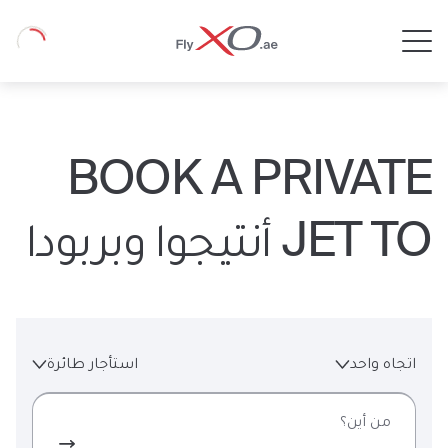
Private
Loading
Jet
BOOK A PRIVATE
JET TO أنتيجوا وبربودا
اتجاه واحد
استأجار طائرة
من أين؟